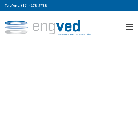
Telefone: (11) 4178-5788
TIPO ESPECIAL – BOMBA IMO ACE
032