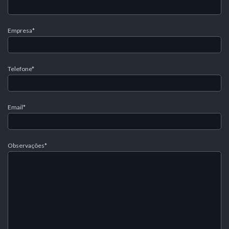
Empresa*
Telefone*
Email*
Observações*