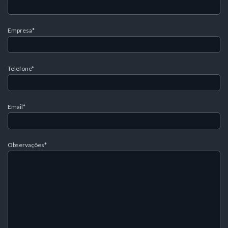
Empresa*
Telefone*
Email*
Observações*